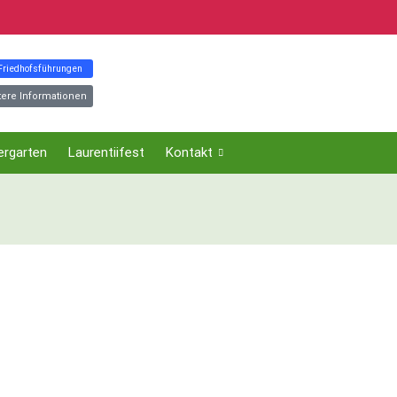
 Friedhofsführungen
tere Informationen
ergarten
Laurentiifest
Kontakt