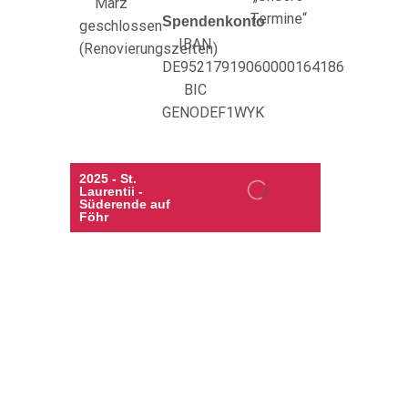
März
Termine“
Spendenkonto
geschlossen
IBAN
(Renovierungszeiten)
DE95217919060000164186
BIC
GENODEF1WYK
2025 - St.
Laurentii -
Süderende auf
Föhr