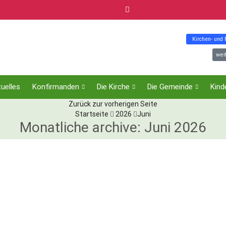
Kirchen- und
wei
uelles
Konfirmanden
Die Kirche
Die Gemeinde
Kind
Zurück zur vorherigen Seite
Startseite
2026
Juni
Monatliche archive: Juni 2026