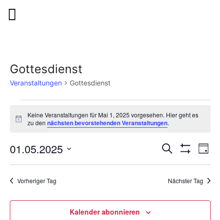
Gottesdienst
Veranstaltungen
Gottesdienst
Keine Veranstaltungen für Mai 1, 2025 vorgesehen. Hier geht es
Hinweis
zu den
nächsten bevorstehenden Veranstaltungen
.
Veranstalt
Ver
01.05.2025
Suche
Tag
Filter
Suche
Ans
Datum
Anzeigen
wählen.
und
Nav
Vorheriger Tag
Nächster Tag
Ansichten,
Navigation
Kalender abonnieren