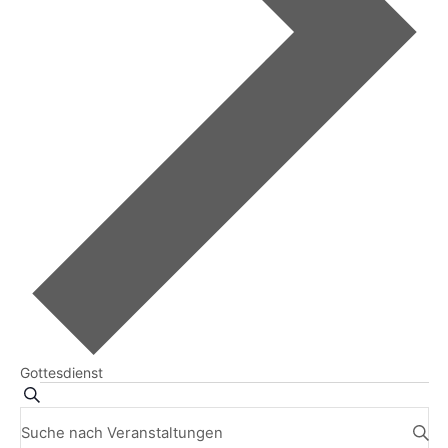
Gottesdienst
Veranstaltungen
Suche
Suche
Bitte
Schlüsselwort
und