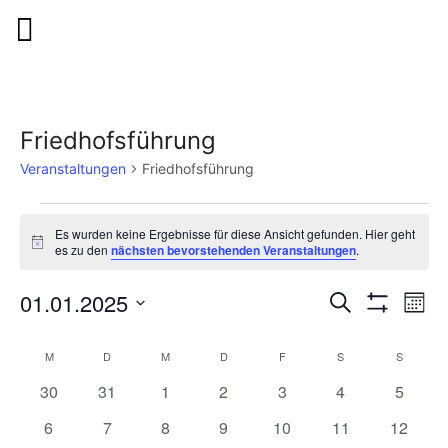
Friedhofsführung
Veranstaltungen
Friedhofsführung
Es wurden keine Ergebnisse für diese Ansicht gefunden. Hier geht
Hinweis
es zu den
nächsten bevorstehenden Veranstaltungen
.
Veranstalt
Ver
01.01.2025
Suche
Mona
Filter
Suche
Ans
Datum
Anzeigen
Kalender
wählen.
und
Nav
M
D
M
D
F
S
S
von
Ansichten,
0
0
0
0
0
0
0
30
31
1
2
3
4
5
Veranstaltungen
Navigation
Veranstaltungen
Veranstaltungen
Veranstaltungen
Veranstaltungen
Veranstaltungen
Veranstaltunge
Veranst
0
0
0
0
0
0
0
6
7
8
9
10
11
12