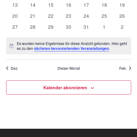
Veranstaltungen
Veranstaltungen
Veranstaltungen
Veranstaltungen
Veranstaltungen
Veranstaltungen
Veranst
0
0
0
0
0
0
0
13
14
15
16
17
18
19
Veranstaltungen
Veranstaltungen
Veranstaltungen
Veranstaltungen
Veranstaltungen
Veranstaltungen
Veranst
0
0
0
0
0
0
0
20
21
22
23
24
25
26
Veranstaltungen
Veranstaltungen
Veranstaltungen
Veranstaltungen
Veranstaltungen
Veranstaltungen
Veranst
0
0
0
0
0
0
0
27
28
29
30
31
1
2
Veranstaltungen
Veranstaltungen
Veranstaltungen
Veranstaltungen
Veranstaltungen
Veranstaltunge
Veranst
Es wurden keine Ergebnisse für diese Ansicht gefunden. Hier geht
Hinweis
es zu den
nächsten bevorstehenden Veranstaltungen
.
Dez.
Dieser Monat
Feb.
Kalender abonnieren