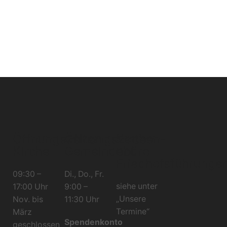
Öffnungszeiten
Öffnungszeiten
Kirchen-
Kirche
Gemeindebüro
und
Friedhofsführunge
09:30 –
Di., Do., Fr.
siehe unter
17:00 Uhr
9:00 –
„Unsere
Nov. bis
11:30 Uhr
Termine“
März
Spendenkonto
geschlossen