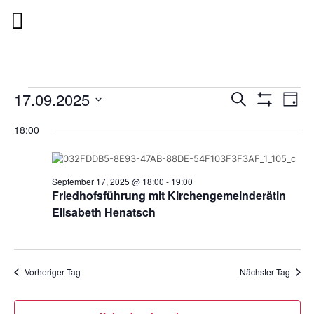
Veranstalt
Ver
17.09.2025
Suche
Tag
Filter
Suche
Ans
Datum
Anzeigen
18:00
wählen.
und
Nav
Ansichten,
Navigation
September 17, 2025 @ 18:00
-
19:00
Friedhofsführung mit Kirchengemeinderätin
Elisabeth Henatsch
Vorheriger Tag
Nächster Tag