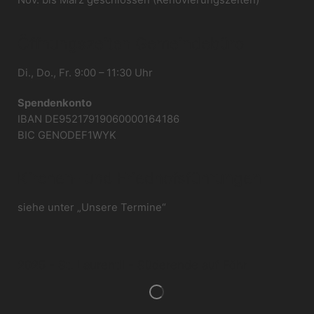
Öffnungszeiten Gemeindebüro
Di., Do., Fr. 9:00 – 11:30 Uhr
Spendenkonto
IBAN DE95217919060000164186
BIC GENODEF1WYK
Kirchen- und Friedhofsführungen
siehe unter „Unsere Termine“
2025 - St. Laurentii - Süderende auf Föhr