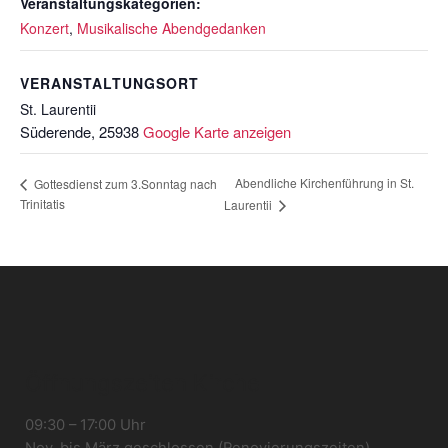
Veranstaltungskategorien:
Konzert
,
Musikalische Abendgedanken
VERANSTALTUNGSORT
St. Laurentii
Süderende
,
25938
Google Karte anzeigen
Abendliche Kirchenführung in St.
Gottesdienst zum 3.Sonntag nach
Trinitatis
Laurentii
Öffnungszeiten Kirche
09:30 – 17:00 Uhr
Nov. bis März geschlossen (Renovierungszeiten)