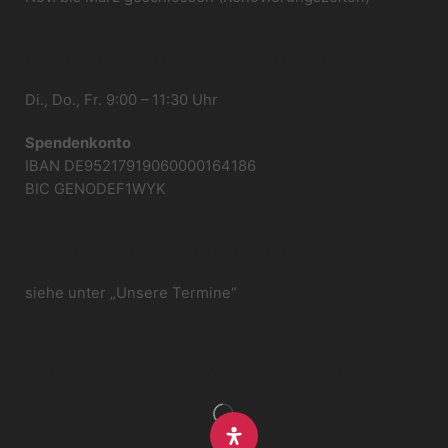
Öffnungszeiten Gemeindebüro
Di., Do., Fr. 9:00 – 11:30 Uhr
Spendenkonto
IBAN DE95217919060000164186
BIC GENODEF1WYK
Kirchen- und Friedhofsführungen
siehe unter „Unsere Termine“
2025 - St. Laurentii - Süderende auf Föhr