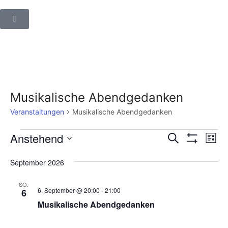
Musikalische Abendgedanken
Veranstaltungen
Musikalische Abendgedanken
Veranstalt
Ver
Anstehend
Suche
Liste
Filter
Suche
Ans
Datum
Anzeigen
wählen.
und
Nav
September 2026
Ansichten,
SO.
Navigation
6. September @ 20:00
-
21:00
6
Musikalische Abendgedanken