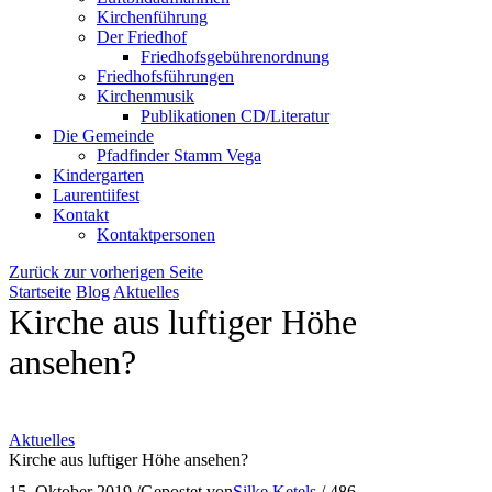
Kirchenführung
Der Friedhof
Friedhofsgebührenordnung
Friedhofsführungen
Kirchenmusik
Publikationen CD/Literatur
Die Gemeinde
Pfadfinder Stamm Vega
Kindergarten
Laurentiifest
Kontakt
Kontaktpersonen
Zurück zur vorherigen Seite
Startseite
Blog
Aktuelles
Kirche aus luftiger Höhe
ansehen?
Aktuelles
Kirche aus luftiger Höhe ansehen?
15. Oktober 2019
/
Gepostet von
Silke Ketels
/
486