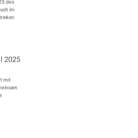
025 des
such im
trinken
l 2025
t mit
emeinsam
e