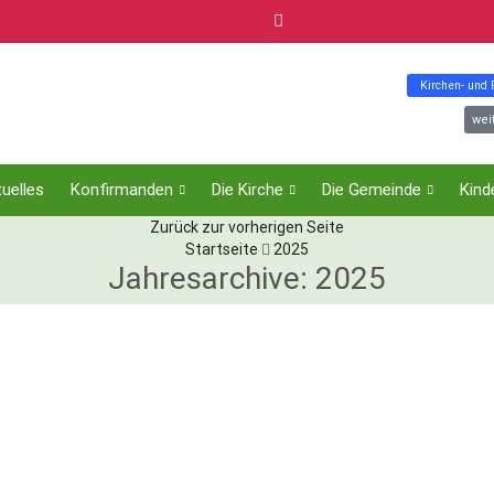
Kirchen- und
wei
uelles
Konfirmanden
Die Kirche
Die Gemeinde
Kind
Zurück zur vorherigen Seite
Startseite
2025
Jahresarchive: 2025