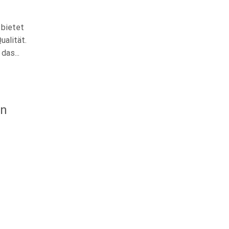
 bietet
alität.
das...
en