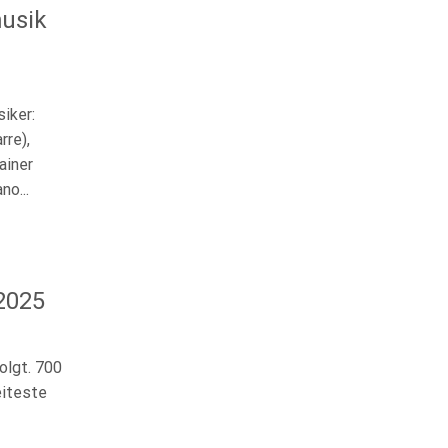
usik
iker:
rre),
ainer
no...
2025
olgt. 700
eiteste