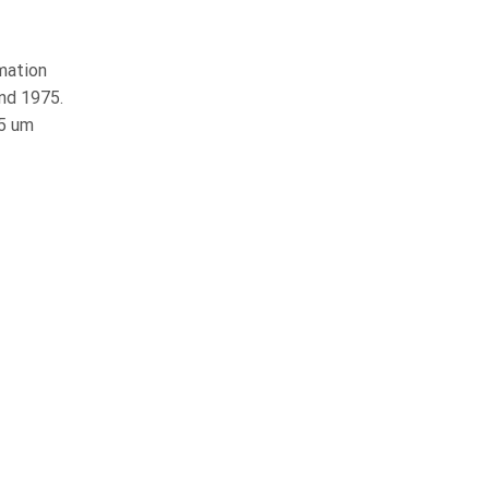
rmation
nd 1975.
25 um