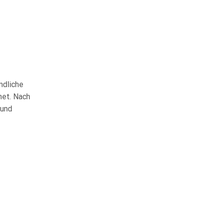
ndliche
gnet. Nach
 und