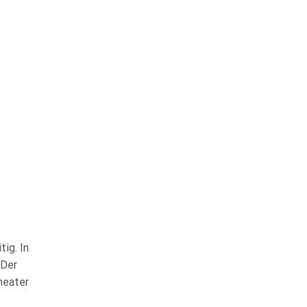
NEWS KATEGORIEN
Aktuelles
Kindergarten
tig. In
Konfirmanden
„Der
heater
Konfirmation
Konzerte