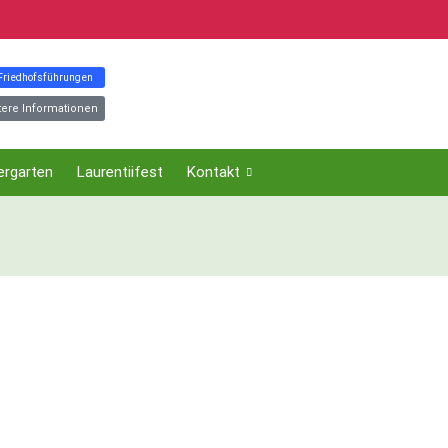
 Friedhofsführungen
tere Informationen
ergarten
Laurentiifest
Kontakt