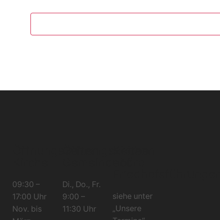
Öffnungszeiten
Öffnungszeiten
Kirchen-
Kirche
Gemeindebüro
und
Friedhofsführunge
09:30 –
Di., Do., Fr.
siehe unter
17:00 Uhr
9:00 –
„Unsere
Nov. bis
11:30 Uhr