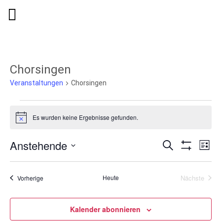
Chorsingen
Veranstaltungen
Chorsingen
Es wurden keine Ergebnisse gefunden.
Hinweis
Anstehende
Veranstaltu
Ver
Suche
Liste
Filter
Suche
Ans
Datum
Anzeigen
wählen.
und
Nav
Veranstaltungen
Heute
Nächste
Vorherige
Ansichten,
Veranstal
Navigation
Kalender abonnieren