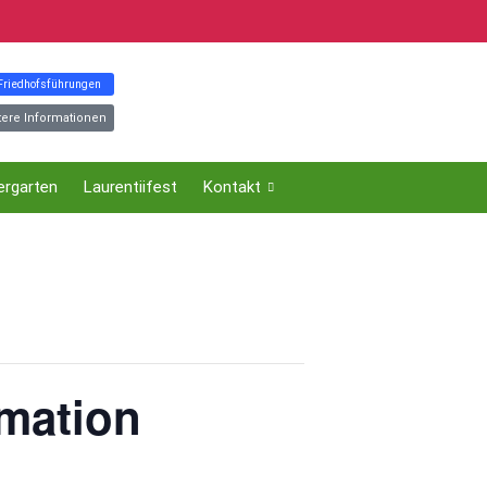
 Friedhofsführungen
tere Informationen
ergarten
Laurentiifest
Kontakt
rmation