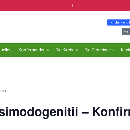
Kirchen- und
wei
uelles
Konfirmanden
Die Kirche
Die Gemeinde
Kind
den.
imodogenitii – Konfi