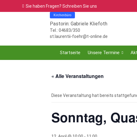
Sie haben Fragen? Schreiben Sie uns
Kirchenbüro
Pastorin: Gabriele Kliefoth
Tel.: 04683/350
st.laurentii-foehr@t-online.de
Startseite
Unsere Termine
Akt
« Alle Veranstaltungen
Diese Veranstaltung hat bereits stattgefun
Sonntag, Quas
12. April @ 10:00
-
11:00