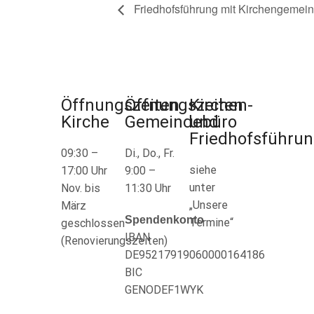
Friedhofsführung mit Kirchengemein
Öffnungszeiten
Öffnungszeiten
Kirchen-
Kirche
Gemeindebüro
und
Friedhofsführu
09:30 –
Di., Do., Fr.
siehe
17:00 Uhr
9:00 –
unter
Nov. bis
11:30 Uhr
„Unsere
März
Spendenkonto
Termine“
geschlossen
IBAN
(Renovierungszeiten)
DE95217919060000164186
BIC
GENODEF1WYK