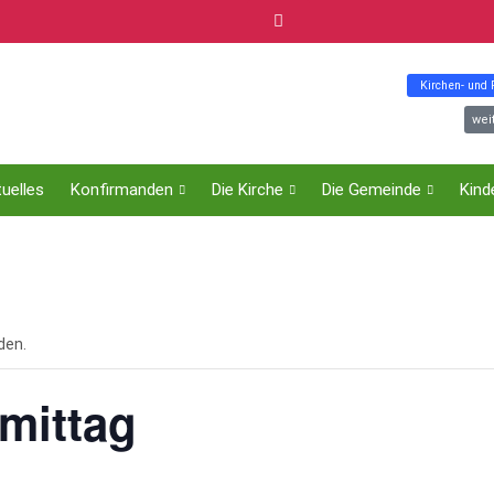
Kirchen- und
wei
uelles
Konfirmanden
Die Kirche
Die Gemeinde
Kind
den.
mittag