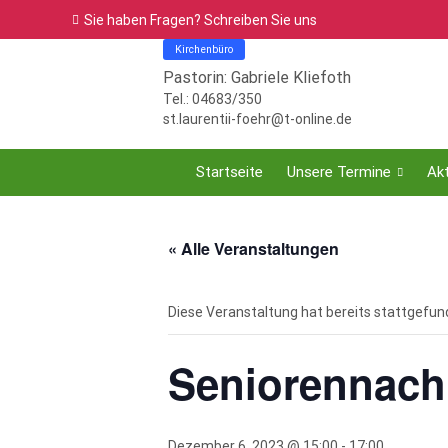
Sie haben Fragen? Schreiben Sie uns
Kirchenbüro
Pastorin: Gabriele Kliefoth
Tel.: 04683/350
st.laurentii-foehr@t-online.de
Startseite
Unsere Termine
Akt
« Alle Veranstaltungen
Diese Veranstaltung hat bereits stattgefun
Seniorennach
Dezember 6, 2023 @ 15:00
-
17:00