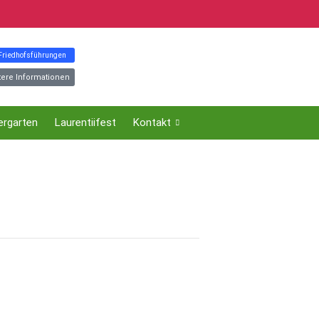
 Friedhofsführungen
tere Informationen
ergarten
Laurentiifest
Kontakt