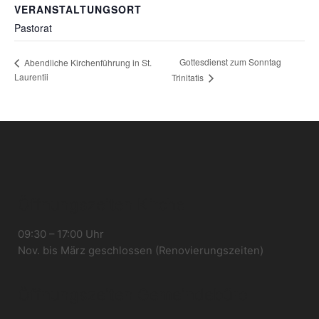
VERANSTALTUNGSORT
Pastorat
Gottesdienst zum Sonntag
Abendliche Kirchenführung in St.
Laurentii
Trinitatis
Öffnungszeiten Kirche
09:30 – 17:00 Uhr
Nov. bis März geschlossen (Renovierungszeiten)
Öffnungszeiten Gemeindebüro