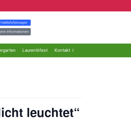
 Friedhofsführungen
tere Informationen
ergarten
Laurentiifest
Kontakt
cht leuchtet“