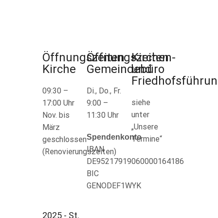
Öffnungszeiten
Öffnungszeiten
Kirchen-
Kirche
Gemeindebüro
und
Friedhofsführu
09:30 –
Di., Do., Fr.
siehe
17:00 Uhr
9:00 –
unter
Nov. bis
11:30 Uhr
„Unsere
März
Spendenkonto
Termine“
geschlossen
IBAN
(Renovierungszeiten)
DE95217919060000164186
BIC
GENODEF1WYK
2025 - St.