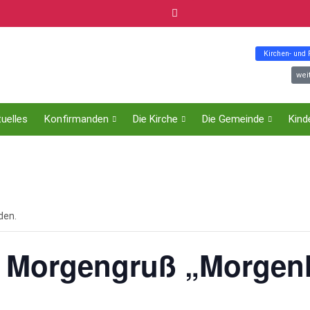
Kirchen- und
wei
uelles
Konfirmanden
Die Kirche
Die Gemeinde
Kind
den.
 Morgengruß „Morgenli