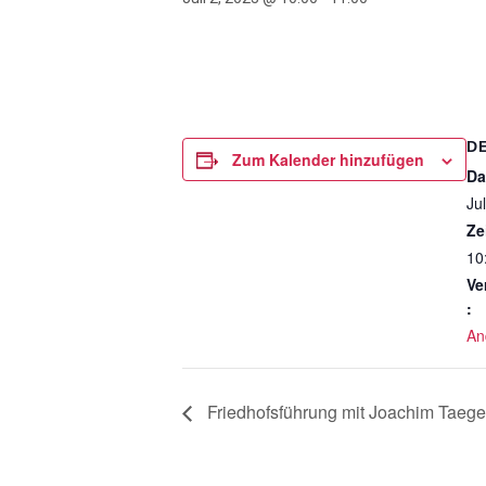
D
Zum Kalender hinzufügen
Da
Ju
Ze
10
Ve
:
An
Friedhofsführung mit Joachim Taege