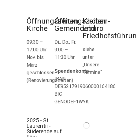
Öffnungszeiten
Öffnungszeiten
Kirchen-
Kirche
Gemeindebüro
und
Friedhofsführu
09:30 –
Di., Do., Fr.
siehe
17:00 Uhr
9:00 –
unter
Nov. bis
11:30 Uhr
„Unsere
März
Spendenkonto
Termine“
geschlossen
IBAN
(Renovierungszeiten)
DE95217919060000164186
BIC
GENODEF1WYK
2025 - St.
Laurentii -
Süderende auf
Föhr