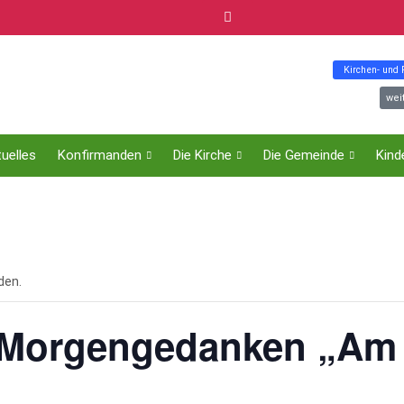
Kirchen- und
wei
uelles
Konfirmanden
Die Kirche
Die Gemeinde
Kind
den.
 Morgengedanken „Am