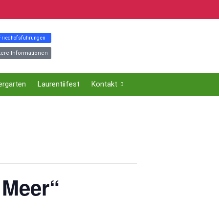
 Friedhofsführungen
tere Informationen
ergarten
Laurentiifest
Kontakt
 Meer“