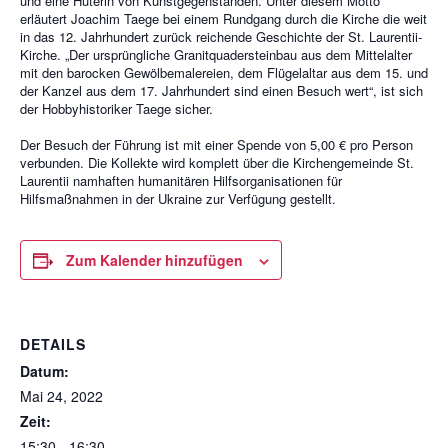
und eine Hüterin von Kunstgegenständen. Unter diesem Motto
erläutert Joachim Taege bei einem Rundgang durch die Kirche die weit
in das 12. Jahrhundert zurück reichende Geschichte der St. Laurentii-
Kirche. „Der ursprüngliche Granitquadersteinbau aus dem Mittelalter
mit den barocken Gewölbemalereien, dem Flügelaltar aus dem 15. und
der Kanzel aus dem 17. Jahrhundert sind einen Besuch wert“, ist sich
der Hobbyhistoriker Taege sicher.
Der Besuch der Führung ist mit einer Spende von 5,00 € pro Person
verbunden. Die Kollekte wird komplett über die Kirchengemeinde St.
Laurentii namhaften humanitären Hilfsorganisationen für
Hilfsmaßnahmen in der Ukraine zur Verfügung gestellt.
Zum Kalender hinzufügen
DETAILS
Datum:
Mai 24, 2022
Zeit:
15:30 - 16:30