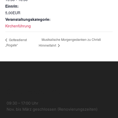
Eintritt:
5,00EUR
Veranstaltungskategorie:
Kirchenführung
Musikalische Morgengedanken zu Christi
Gottesdienst
„Rogate“
Himmelfahrt
Öffnungszeiten Kirche
09:30 – 17:00 Uhr
Nov. bis März geschlossen (Renovierungszeiten)