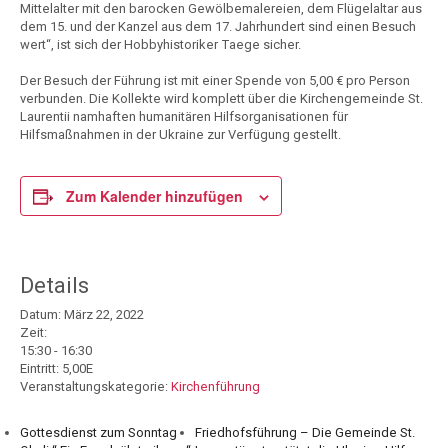
Mittelalter mit den barocken Gewölbemalereien, dem Flügelaltar aus
dem 15. und der Kanzel aus dem 17. Jahrhundert sind einen Besuch
wert“, ist sich der Hobbyhistoriker Taege sicher.
Der Besuch der Führung ist mit einer Spende von 5,00 € pro Person
verbunden. Die Kollekte wird komplett über die Kirchengemeinde St.
Laurentii namhaften humanitären Hilfsorganisationen für
Hilfsmaßnahmen in der Ukraine zur Verfügung gestellt.
Zum Kalender hinzufügen
Details
Datum:
März 22, 2022
Zeit:
15:30 - 16:30
Eintritt:
5,00E
Veranstaltungskategorie:
Kirchenführung
Gottesdienst zum Sonntag
Friedhofsführung – Die Gemeinde St.