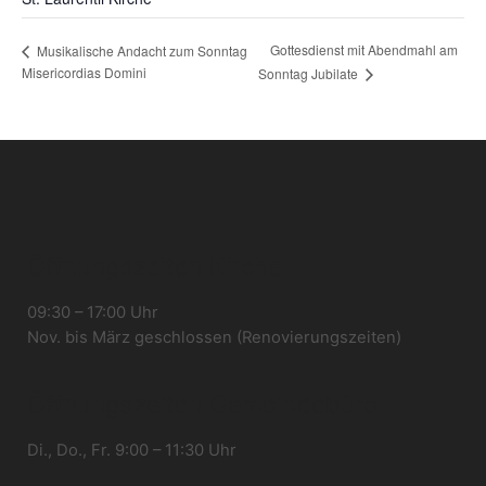
Gottesdienst mit Abendmahl am
Musikalische Andacht zum Sonntag
Misericordias Domini
Sonntag Jubilate
Öffnungszeiten Kirche
09:30 – 17:00 Uhr
Nov. bis März geschlossen (Renovierungszeiten)
Öffnungszeiten Gemeindebüro
Di., Do., Fr. 9:00 – 11:30 Uhr