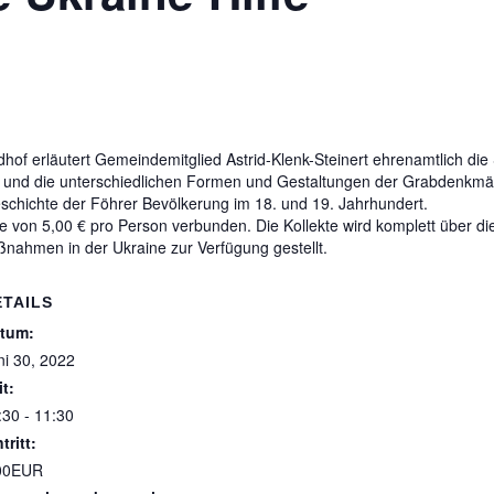
of erläutert Gemeindemitglied Astrid-Klenk-Steinert ehrenamtlich die
“) und die unterschiedlichen Formen und Gestaltungen der Grabdenkmäl
schichte der Föhrer Bevölkerung im 18. und 19. Jahrhundert.
e von 5,00 € pro Person verbunden. Die Kollekte wird komplett über d
ßnahmen in der Ukraine zur Verfügung gestellt.
ETAILS
tum:
ni 30, 2022
it:
:30 - 11:30
tritt:
00EUR