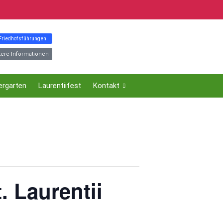
 Friedhofsführungen
tere Informationen
ergarten
Laurentiifest
Kontakt
 Laurentii