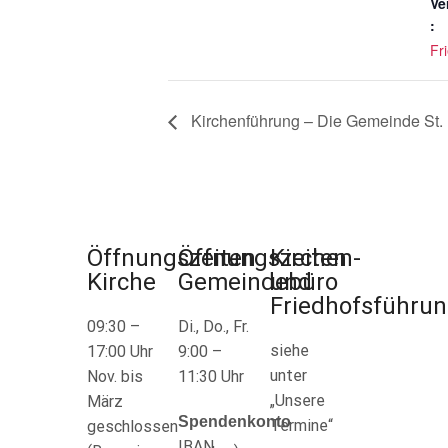
Ve
:
Fr
Kirchenführung – Die Gemeinde St. La
Öffnungszeiten
Öffnungszeiten
Kirchen-
Kirche
Gemeindebüro
und
Friedhofsführu
09:30 –
Di., Do., Fr.
siehe
17:00 Uhr
9:00 –
unter
Nov. bis
11:30 Uhr
„Unsere
März
Spendenkonto
Termine“
geschlossen
IBAN