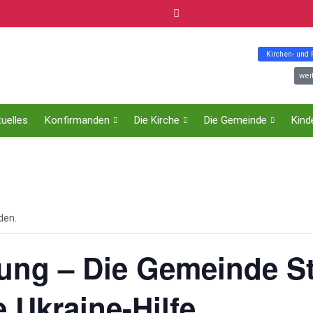
Kirchen- und
wei
uelles
Konfirmanden
Die Kirche
Die Gemeinde
Kind
den.
ung – Die Gemeinde St.
e Ukraine-Hilfe