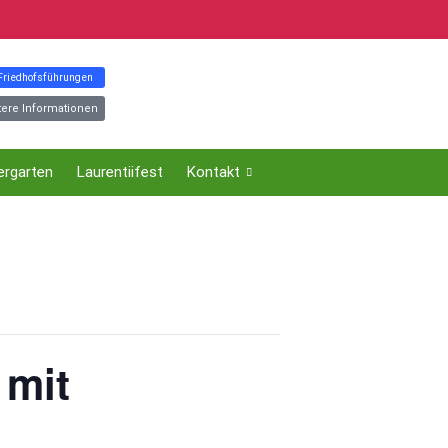
 Friedhofsführungen
tere Informationen
ergarten
Laurentiifest
Kontakt
 mit