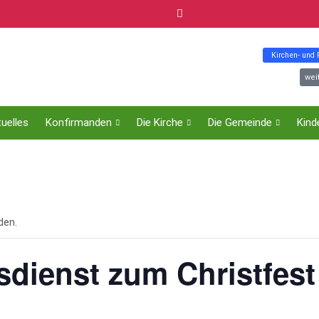
Kirchen- und
wei
uelles
Konfirmanden
Die Kirche
Die Gemeinde
Kind
den.
sdienst zum Christfest