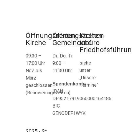
Öffnungszeiten
Öffnungszeiten
Kirchen-
Kirche
Gemeindebüro
und
Friedhofsführu
09:30 –
Di., Do., Fr.
siehe
17:00 Uhr
9:00 –
unter
Nov. bis
11:30 Uhr
„Unsere
März
Spendenkonto
Termine“
geschlossen
IBAN
(Renovierungszeiten)
DE95217919060000164186
BIC
GENODEF1WYK
2025 - St.