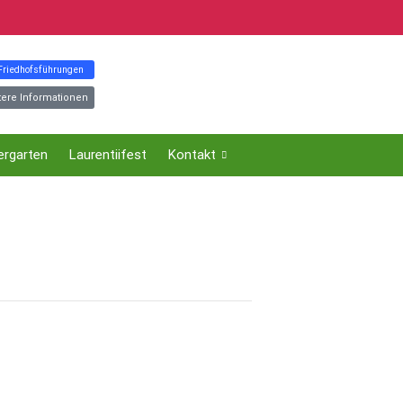
 Friedhofsführungen
tere Informationen
ergarten
Laurentiifest
Kontakt