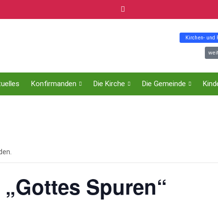
Kirchen- und
wei
uelles
Konfirmanden
Die Kirche
Die Gemeinde
Kind
den.
 „Gottes Spuren“