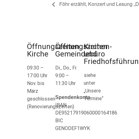
Föhr erzählt, Konzert und Lesung „
Öffnungszeiten
Öffnungszeiten
Kirchen-
Kirche
Gemeindebüro
und
Friedhofsführu
09:30 –
Di., Do., Fr.
siehe
17:00 Uhr
9:00 –
unter
Nov. bis
11:30 Uhr
„Unsere
März
Spendenkonto
Termine“
geschlossen
IBAN
(Renovierungszeiten)
DE95217919060000164186
BIC
GENODEF1WYK