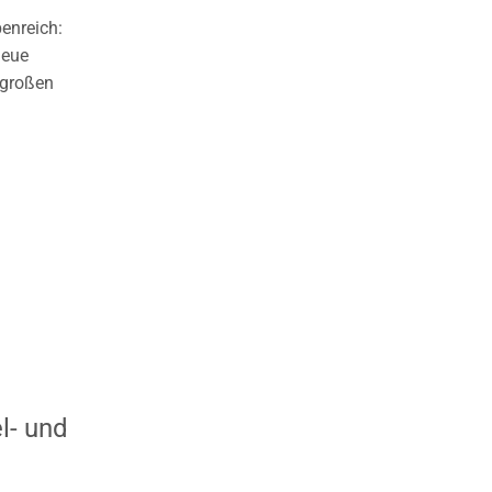
Konzerte
benreich:
Satzungen
neue
Uncategorized
 großen
l- und