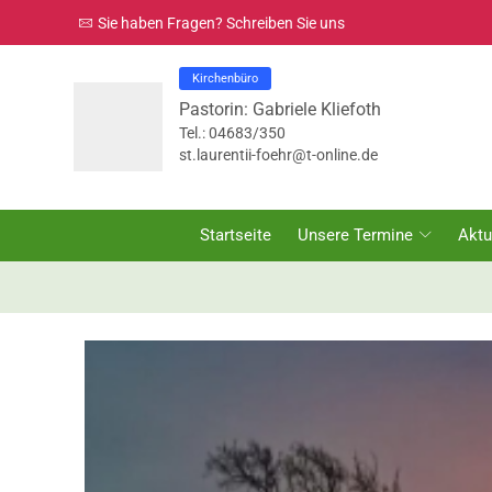
Sie haben Fragen? Schreiben Sie uns
Kirchenbüro
Pastorin: Gabriele Kliefoth
Tel.: 04683/350
st.laurentii-foehr@t-online.de
Startseite
Unsere Termine
Aktu