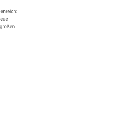
benreich:
neue
 großen