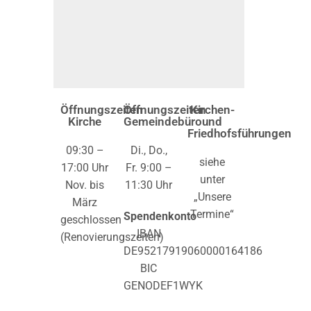
Öffnungszeiten
Öffnungszeiten
Kirchen-
Kirche
Gemeindebüro
und
Friedhofsführungen
09:30 –
Di., Do.,
siehe
17:00 Uhr
Fr. 9:00 –
unter
Nov. bis
11:30 Uhr
„Unsere
März
Termine“
Spendenkonto
geschlossen
IBAN
(Renovierungszeiten)
DE95217919060000164186
BIC
GENODEF1WYK