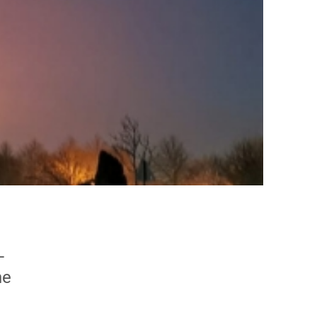
NEWS KATEGORIEN
Aktuelles
Kindergarten
–
ne
Konfirmanden
Konfirmation