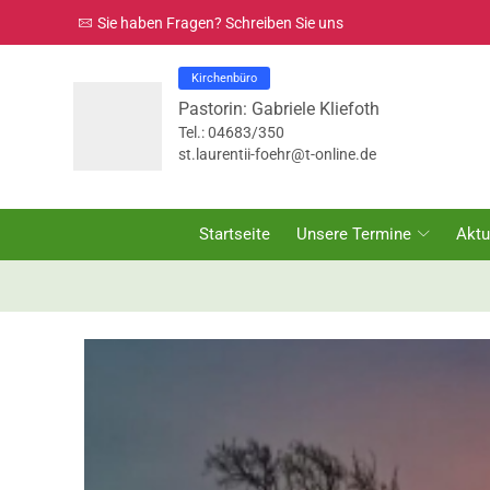
Sie haben Fragen? Schreiben Sie uns
Kirchenbüro
Pastorin: Gabriele Kliefoth
Tel.: 04683/350
st.laurentii-foehr@t-online.de
Startseite
Unsere Termine
Aktu