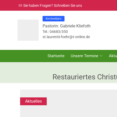
Sie haben Fragen? Schreiben Sie uns
Kirchenbüro
Pastorin: Gabriele Kliefoth
Tel.: 04683/350
st.laurentii-foehr@t-online.de
Startseite
Unsere Termine
Aktu
Restauriertes Chris
Aktuelles