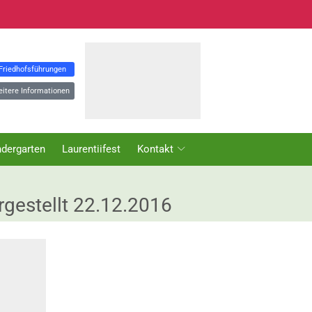
 Friedhofsführungen
eitere Informationen
ndergarten
Laurentiifest
Kontakt
rgestellt 22.12.2016
NEWS KATEGORIEN
Aktuelles
Kindergarten