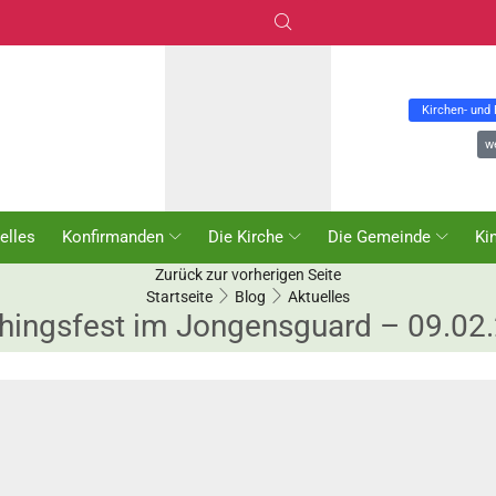
Kirchen- und
w
elles
Konfirmanden
Die Kirche
Die Gemeinde
Ki
Zurück zur vorherigen Seite
Startseite
Blog
Aktuelles
hingsfest im Jongensguard – 09.02