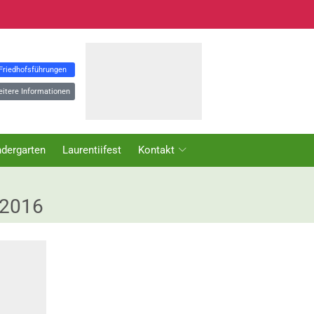
 Friedhofsführungen
eitere Informationen
ndergarten
Laurentiifest
Kontakt
.2016
NEWS KATEGORIEN
Aktuelles
Kindergarten