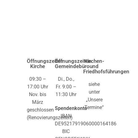
Öffnungszeiten
Öffnungszeiten
Kirchen-
Kirche
Gemeindebüro
und
Friedhofsführungen
09:30 –
Di., Do.,
siehe
17:00 Uhr
Fr. 9:00 –
unter
Nov. bis
11:30 Uhr
„Unsere
März
Termine“
Spendenkonto
geschlossen
IBAN
(Renovierungszeiten)
DE95217919060000164186
BIC