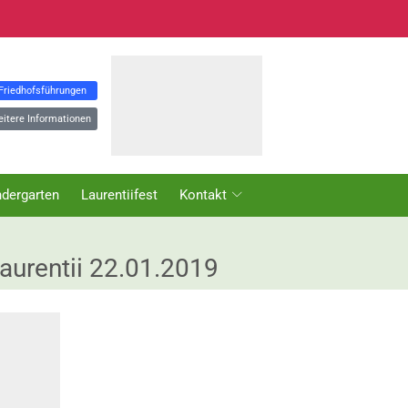
 Friedhofsführungen
eitere Informationen
ndergarten
Laurentiifest
Kontakt
aurentii 22.01.2019
NEWS KATEGORIEN
Aktuelles
Kindergarten