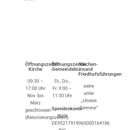
Öffnungszeiten
Öffnungszeiten
Kirchen-
Kirche
Gemeindebüro
und
Friedhofsführungen
09:30 –
Di., Do.,
siehe
17:00 Uhr
Fr. 9:00 –
unter
Nov. bis
11:30 Uhr
„Unsere
März
Termine“
Spendenkonto
geschlossen
IBAN
(Renovierungszeiten)
DE95217919060000164186