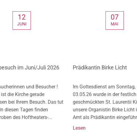
12
07
JUNI
MAI
besuch im Juni/Juli 2026
Prädikantin Birke Licht
sucherinnen und Besucher !
Im Gottesdienst am Sonntag,
t ist die Kirche gerade
03.05.26 wurde in der festlich
sen bei Ihrem Besuch. Das tut
geschmückten St. Laurentii K
 In diesen Tagen finden
unsere Organistin Birke Licht i
oben des Hoftheaters-...
Amt als Prädikantin eingeführt.
Lesen