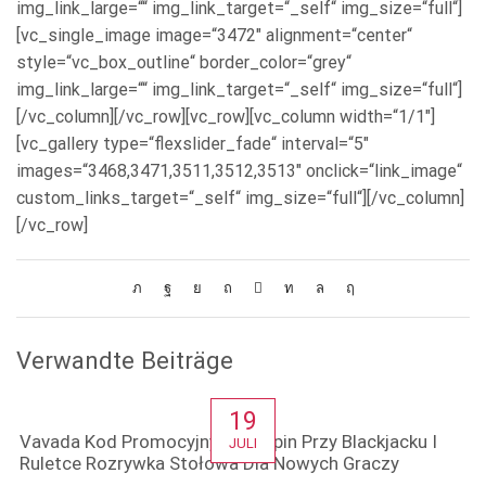
img_link_large=““ img_link_target=“_self“ img_size=“full“]
[vc_single_image image=“3472″ alignment=“center“
style=“vc_box_outline“ border_color=“grey“
img_link_large=““ img_link_target=“_self“ img_size=“full“]
[/vc_column][/vc_row][vc_row][vc_column width=“1/1″]
[vc_gallery type=“flexslider_fade“ interval=“5″
images=“3468,3471,3511,3512,3513″ onclick=“link_image“
custom_links_target=“_self“ img_size=“full“][/vc_column]
[/vc_row]
Verwandte Beiträge
19
Vavada Kod Promocyjny Free Spin Przy Blackjacku I
JULI
Ruletce Rozrywka Stołowa Dla Nowych Graczy