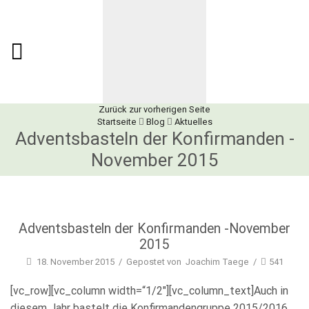
Zurück zur vorherigen Seite
Startseite
Blog
Aktuelles
Adventsbasteln der Konfirmanden -
November 2015
Aktuelles
Adventsbasteln der Konfirmanden -November
2015
18. November 2015
/
Gepostet von
Joachim Taege
/
541
[vc_row][vc_column width=“1/2″][vc_column_text]Auch in
diesem Jahr bastelt die Konfirmandengruppe 2015/2016,