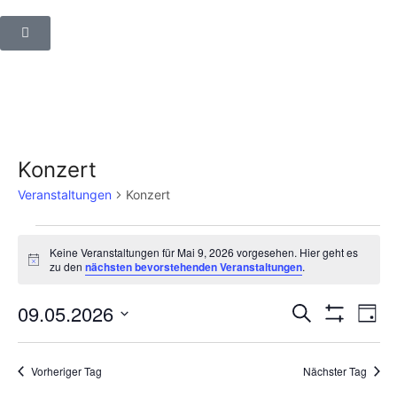
Konzert
Veranstaltungen
Konzert
Keine Veranstaltungen für Mai 9, 2026 vorgesehen. Hier geht es
Hinweis
zu den
nächsten bevorstehenden Veranstaltungen
.
Veranstalt
Ver
09.05.2026
Suche
Tag
Filter
Suche
Ans
Datum
Anzeigen
wählen.
und
Nav
Vorheriger Tag
Nächster Tag
Ansichten,