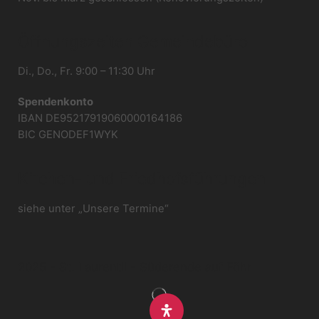
Öffnungszeiten Gemeindebüro
Di., Do., Fr. 9:00 – 11:30 Uhr
Spendenkonto
IBAN DE95217919060000164186
BIC GENODEF1WYK
Kirchen- und Friedhofsführungen
siehe unter „Unsere Termine“
2025 - St. Laurentii - Süderende auf Föhr