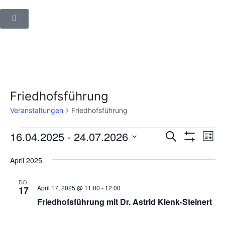
Friedhofsführung
Veranstaltungen
Friedhofsführung
Veranstalt
Ver
16.04.2025
 - 
24.07.2026
Suche
Liste
Filter
Suche
Ans
Datum
Anzeigen
wählen.
und
Nav
April 2025
Ansichten,
DO.
Navigation
April 17, 2025 @ 11:00
-
12:00
17
Friedhofsführung mit Dr. Astrid Klenk-Steinert