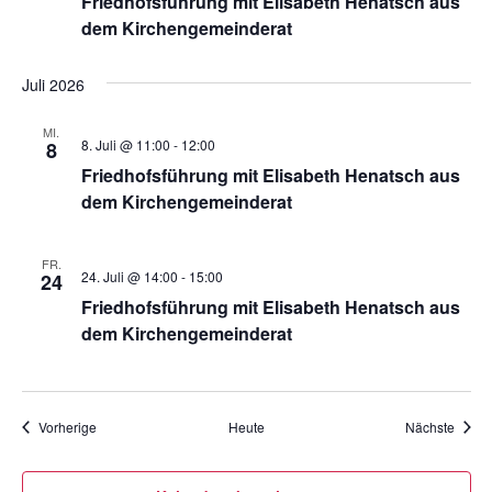
Friedhofsführung mit Elisabeth Henatsch aus
dem Kirchengemeinderat
Juli 2026
MI.
8. Juli @ 11:00
-
12:00
8
Friedhofsführung mit Elisabeth Henatsch aus
dem Kirchengemeinderat
FR.
24. Juli @ 14:00
-
15:00
24
Friedhofsführung mit Elisabeth Henatsch aus
dem Kirchengemeinderat
Veranstaltungen
Veran
Vorherige
Heute
Nächste